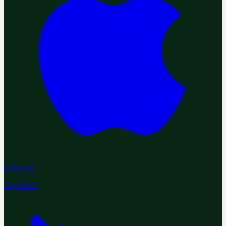
Laden im
App Store