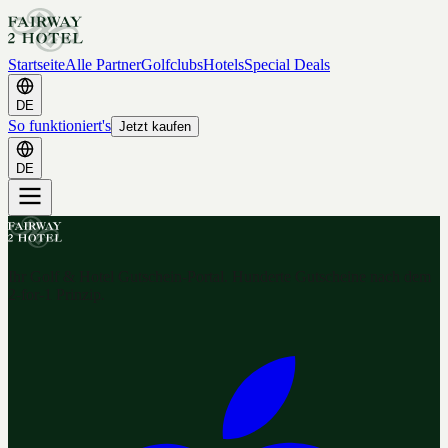
Startseite
Alle Partner
Golfclubs
Hotels
Special Deals
DE
So funktioniert's
Jetzt kaufen
DE
Ihr Golf & Hotel Gutschein-Portal. Hunderte Gutscheine nach dem
2-for-1 Prinzip.