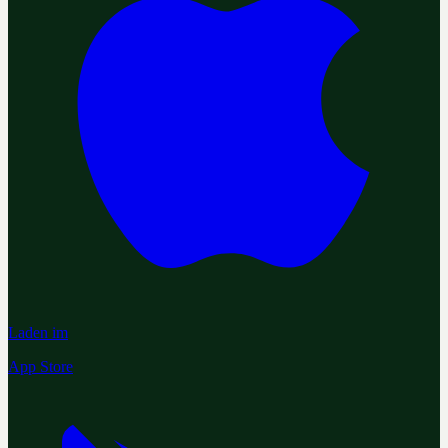
Laden im
App Store