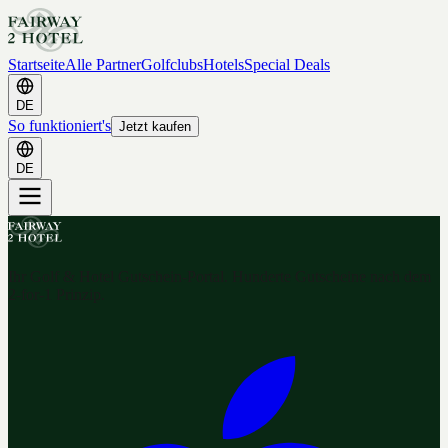
Startseite
Alle Partner
Golfclubs
Hotels
Special Deals
DE
So funktioniert's
Jetzt kaufen
DE
Ihr Golf & Hotel Gutschein-Portal. Hunderte Gutscheine nach dem
2-for-1 Prinzip.