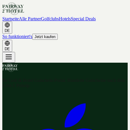
Startseite
Alle Partner
Golfclubs
Hotels
Special Deals
DE
So funktioniert's
Jetzt kaufen
DE
Ihr Golf & Hotel Gutschein-Portal. Hunderte Gutscheine nach dem
2-for-1 Prinzip.