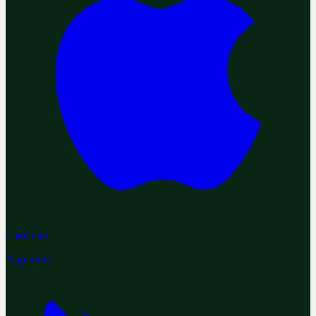
Laden im
App Store