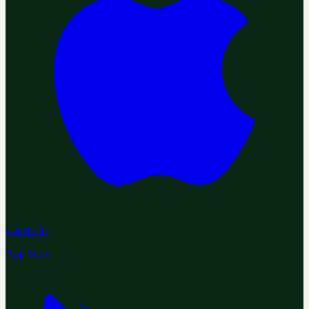
Laden im
App Store