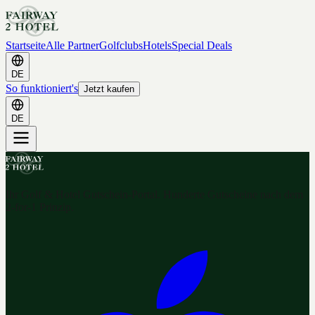
Startseite
Alle Partner
Golfclubs
Hotels
Special Deals
DE
So funktioniert's
Jetzt kaufen
DE
Ihr Golf & Hotel Gutschein-Portal. Hunderte Gutscheine nach dem
2-for-1 Prinzip.