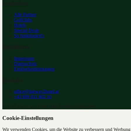
Entdecken
Alle Partner
Golfclubs
Hotels
Special Deals
So funktioniert's
Rechtliches
Impressum
Datenschutz
Einlösebestimmungen
Kontakt
office@fairway2hotel.at
+43 699 811 802 16
©
2026
Fairway 2 Hotel. Alle Rechte vorbehalten.
Cookie-Einstellungen
Wir verwenden Cookies, um die Website zu verbessern und Werbung z