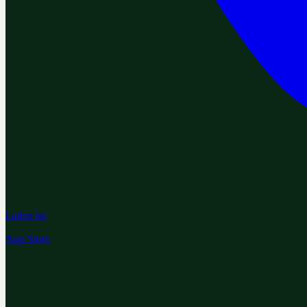
Laden im
App Store