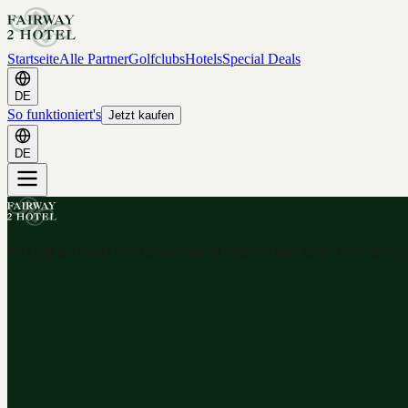
Startseite
Alle Partner
Golfclubs
Hotels
Special Deals
DE
So funktioniert's
Jetzt kaufen
DE
Ihr Golf & Hotel Gutschein-Portal. Hunderte Gutscheine nach dem 2-f