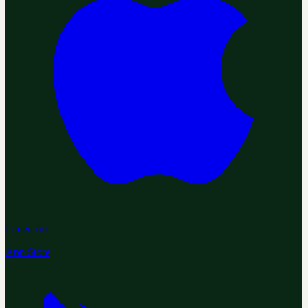
Laden im
App Store