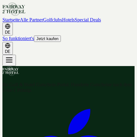
Startseite
Alle Partner
Golfclubs
Hotels
Special Deals
DE
So funktioniert's
Jetzt kaufen
DE
Ihr Golf & Hotel Gutschein-Portal. Hunderte Gutscheine nach dem
2-for-1 Prinzip.