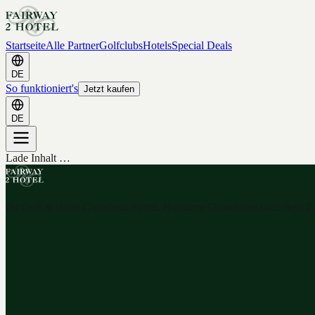
Startseite
Alle Partner
Golfclubs
Hotels
Special Deals
DE
So funktioniert's
Jetzt kaufen
DE
Lade Inhalt …
Ihr Golf & Hotel Gutschein-Portal. Hunderte Gutscheine nach dem 2-f