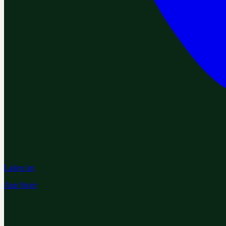
Laden im
App Store