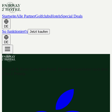
Startseite
Alle Partner
Golfclubs
Hotels
Special Deals
DE
So funktioniert's
Jetzt kaufen
DE
Ihr Golf & Hotel Gutschein-Portal. Hunderte Gutscheine nach dem
2-for-1 Prinzip.