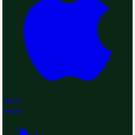
Laden im
App Store