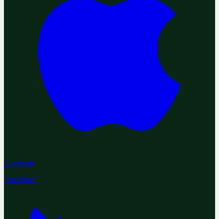
Laden im
App Store