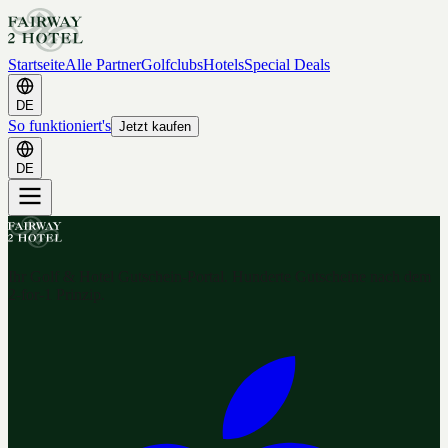
Startseite
Alle Partner
Golfclubs
Hotels
Special Deals
DE
So funktioniert's
Jetzt kaufen
DE
Ihr Golf & Hotel Gutschein-Portal. Hunderte Gutscheine nach dem
2-for-1 Prinzip.