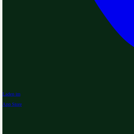
Laden im
App Store