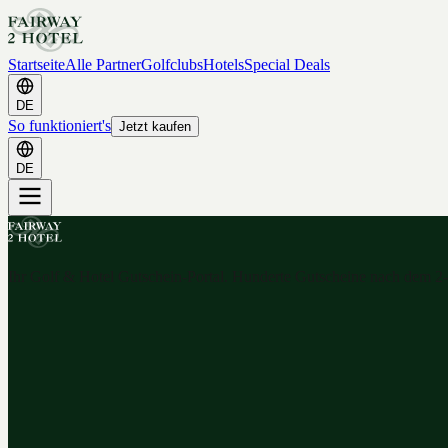
Startseite
Alle Partner
Golfclubs
Hotels
Special Deals
DE
So funktioniert's
Jetzt kaufen
DE
Ihr Golf & Hotel Gutschein-Portal. Hunderte Gutscheine nach dem 2-f