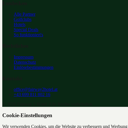
Entdecken
Alle Partner
Golfclubs
Hotels
Special Deals
So funktioniert's
Rechtliches
Impressum
Datenschutz
Einlösebestimmungen
Kontakt
office@fairway2hotel.at
+43 699 811 802 16
©
2026
Fairway 2 Hotel. Alle Rechte vorbehalten.
Cookie-Einstellungen
Wir verwenden Cookies, um die Website zu verbessern und Werbung z