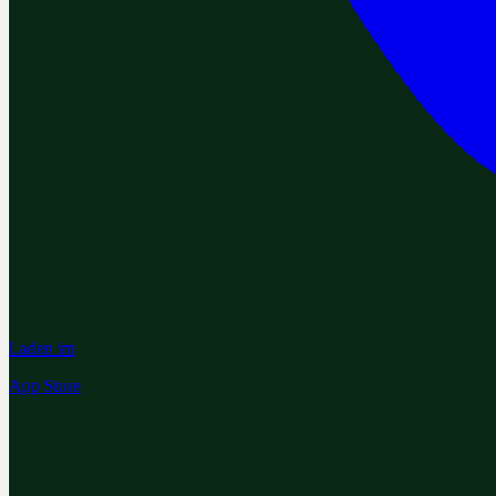
Laden im
App Store