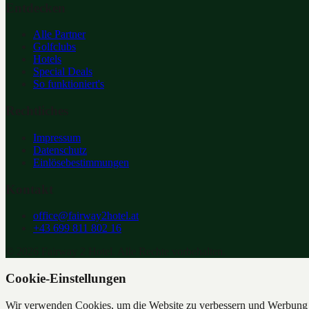
Entdecken
Alle Partner
Golfclubs
Hotels
Special Deals
So funktioniert's
Rechtliches
Impressum
Datenschutz
Einlösebestimmungen
Kontakt
office@fairway2hotel.at
+43 699 811 802 16
©
2026
Fairway 2 Hotel. Alle Rechte vorbehalten.
Cookie-Einstellungen
Wir verwenden Cookies, um die Website zu verbessern und Werbung z