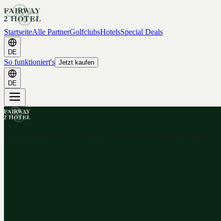
Startseite
Alle Partner
Golfclubs
Hotels
Special Deals
DE
So funktioniert's
Jetzt kaufen
DE
Ihr Golf & Hotel Gutschein-Portal. Hunderte Gutscheine nach dem 2-f