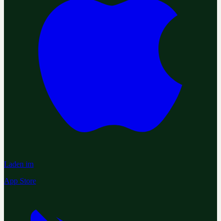
Laden im
App Store