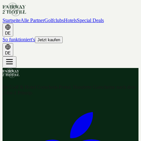
Startseite
Alle Partner
Golfclubs
Hotels
Special Deals
DE
So funktioniert's
Jetzt kaufen
DE
Ihr Golf & Hotel Gutschein-Portal. Hunderte Gutscheine nach dem
2-for-1 Prinzip.