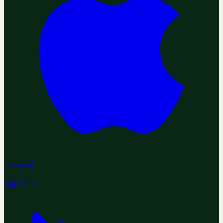
Laden im
App Store