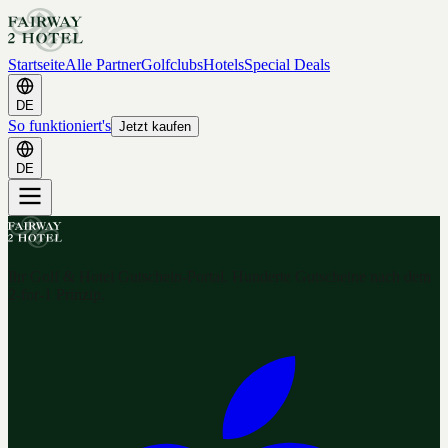
Startseite
Alle Partner
Golfclubs
Hotels
Special Deals
DE
So funktioniert's
Jetzt kaufen
DE
Ihr Golf & Hotel Gutschein-Portal. Hunderte Gutscheine nach dem
2-for-1 Prinzip.