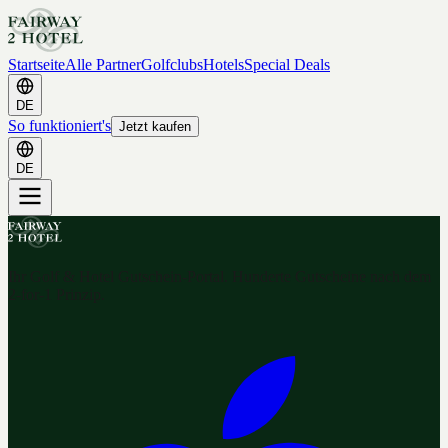
Startseite
Alle Partner
Golfclubs
Hotels
Special Deals
DE
So funktioniert's
Jetzt kaufen
DE
Ihr Golf & Hotel Gutschein-Portal. Hunderte Gutscheine nach dem
2-for-1 Prinzip.