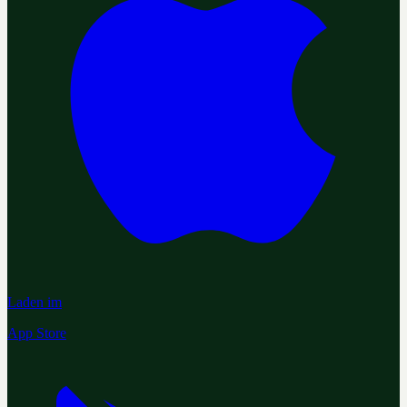
Laden im
App Store