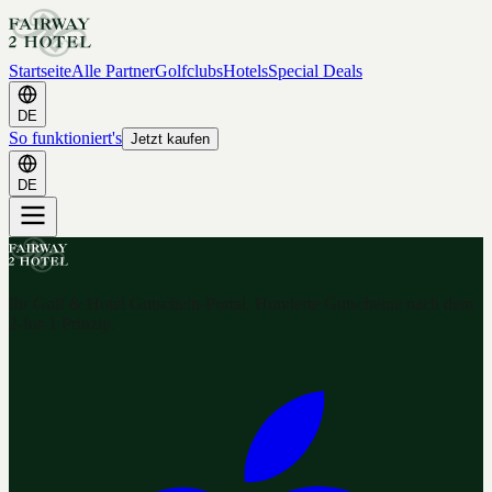
Startseite
Alle Partner
Golfclubs
Hotels
Special Deals
DE
So funktioniert's
Jetzt kaufen
DE
Ihr Golf & Hotel Gutschein-Portal. Hunderte Gutscheine nach dem
2-for-1 Prinzip.