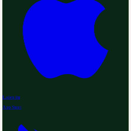
Laden im
App Store