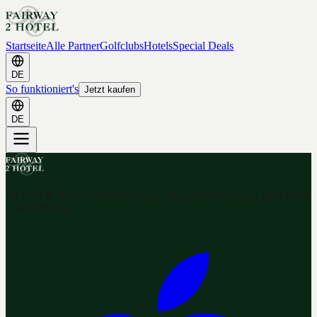
Startseite
Alle Partner
Golfclubs
Hotels
Special Deals
DE
So funktioniert's
Jetzt kaufen
DE
Ihr Golf & Hotel Gutschein-Portal. Hunderte Gutscheine nach dem
2-for-1 Prinzip.