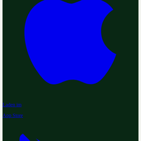
Laden im
App Store