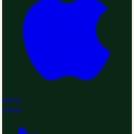
Laden im
App Store