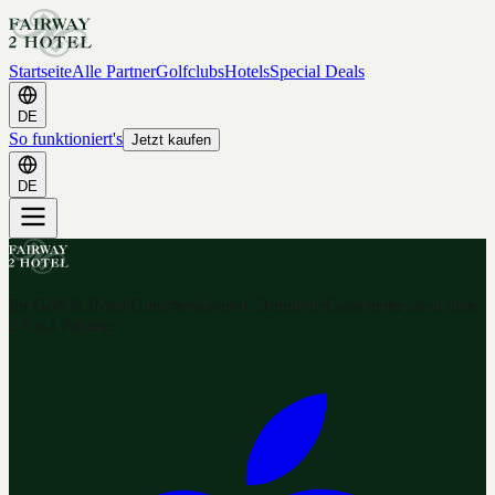
Startseite
Alle Partner
Golfclubs
Hotels
Special Deals
DE
So funktioniert's
Jetzt kaufen
DE
Ihr Golf & Hotel Gutschein-Portal. Hunderte Gutscheine nach dem
2-for-1 Prinzip.