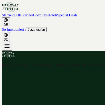
Startseite
Alle Partner
Golfclubs
Hotels
Special Deals
DE
So funktioniert's
Jetzt kaufen
DE
Ihr Golf & Hotel Gutschein-Portal. Hunderte Gutscheine nach dem 2-f