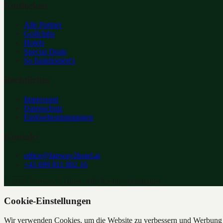
Entdecken
Alle Partner
Golfclubs
Hotels
Special Deals
So funktioniert's
Rechtliches
Impressum
Datenschutz
Einlösebestimmungen
Kontakt
office@fairway2hotel.at
+43 699 811 802 16
©
2026
Fairway 2 Hotel. Alle Rechte vorbehalten.
Cookie-Einstellungen
Wir verwenden Cookies, um die Website zu verbessern und Werbung z