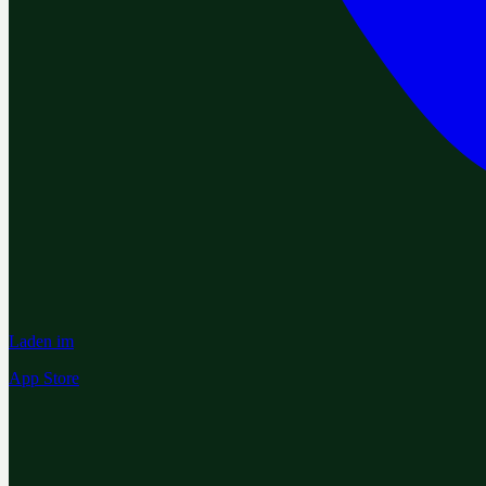
Laden im
App Store