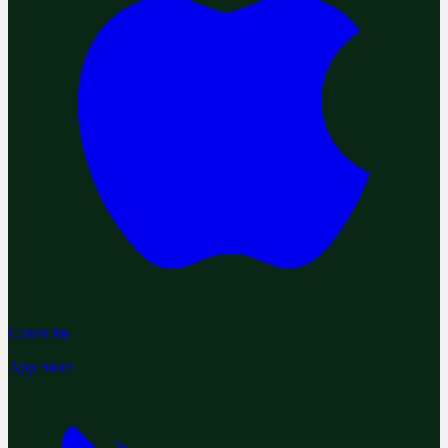
Laden im
App Store