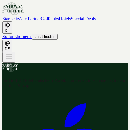
Startseite
Alle Partner
Golfclubs
Hotels
Special Deals
DE
So funktioniert's
Jetzt kaufen
DE
Ihr Golf & Hotel Gutschein-Portal. Hunderte Gutscheine nach dem
2-for-1 Prinzip.