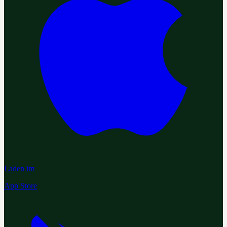
Laden im
App Store