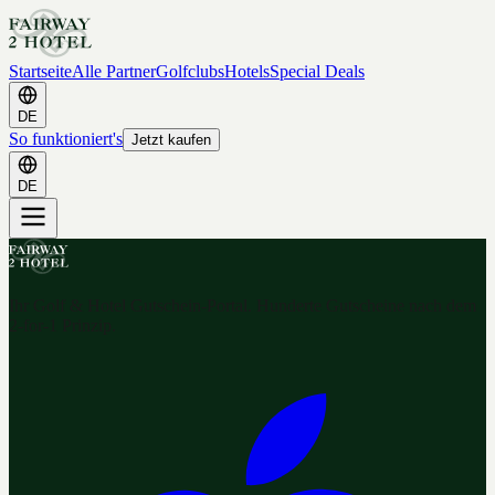
Startseite
Alle Partner
Golfclubs
Hotels
Special Deals
DE
So funktioniert's
Jetzt kaufen
DE
Ihr Golf & Hotel Gutschein-Portal. Hunderte Gutscheine nach dem
2-for-1 Prinzip.