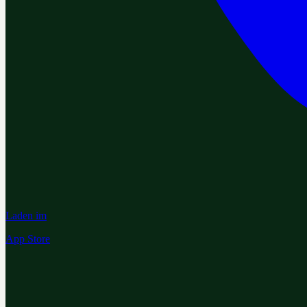
Laden im
App Store