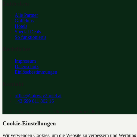
Entdecken
Alle Partner
Golfclubs
Hotels
Special Deals
So funktioniert's
Rechtliches
Impressum
Datenschutz
Einlösebestimmungen
Kontakt
office@fairway2hotel.at
+43 699 811 802 16
©
2026
Fairway 2 Hotel. Alle Rechte vorbehalten.
Cookie-Einstellungen
Wir verwenden Cookies, um die Website zu verbessern und Werbung z