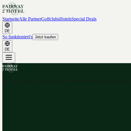
Startseite
Alle Partner
Golfclubs
Hotels
Special Deals
DE
So funktioniert's
Jetzt kaufen
DE
Ihr Golf & Hotel Gutschein-Portal. Hunderte Gutscheine nach dem 2-f