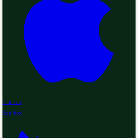
Laden im
App Store