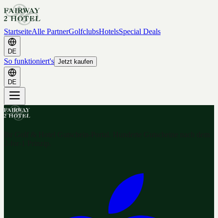
Startseite
Alle Partner
Golfclubs
Hotels
Special Deals
DE
So funktioniert's
Jetzt kaufen
DE
Ihr Golf & Hotel Gutschein-Portal. Hunderte Gutscheine nach dem
2-for-1 Prinzip.