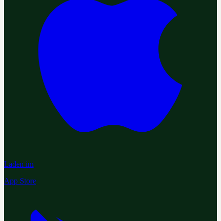
Laden im
App Store