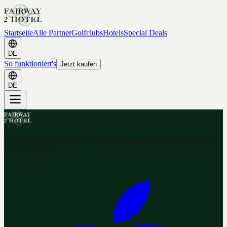
Startseite
Alle Partner
Golfclubs
Hotels
Special Deals
DE
So funktioniert's
Jetzt kaufen
DE
Ihr Golf & Hotel Gutschein-Portal. Hunderte Gutscheine nach dem
2-for-1 Prinzip.