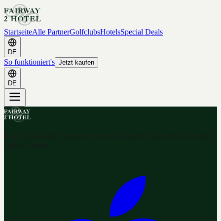
Startseite
Alle Partner
Golfclubs
Hotels
Special Deals
DE
So funktioniert's
Jetzt kaufen
DE
Ihr Golf & Hotel Gutschein-Portal. Hunderte Gutscheine nach dem
2-for-1 Prinzip.