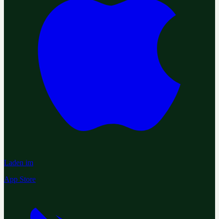
Laden im
App Store