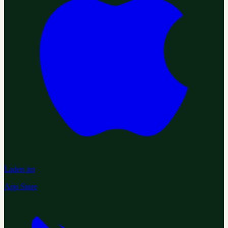
Laden im
App Store