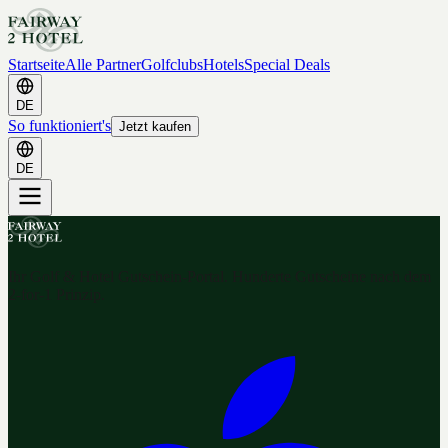
Startseite
Alle Partner
Golfclubs
Hotels
Special Deals
DE
So funktioniert's
Jetzt kaufen
DE
Ihr Golf & Hotel Gutschein-Portal. Hunderte Gutscheine nach dem
2-for-1 Prinzip.