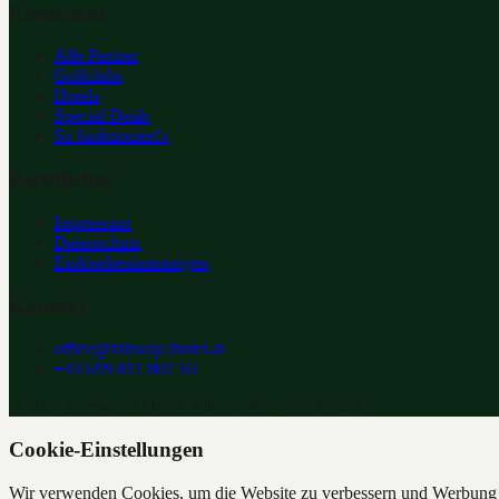
Entdecken
Alle Partner
Golfclubs
Hotels
Special Deals
So funktioniert's
Rechtliches
Impressum
Datenschutz
Einlösebestimmungen
Kontakt
office@fairway2hotel.at
+43 699 811 802 16
©
2026
Fairway 2 Hotel. Alle Rechte vorbehalten.
Cookie-Einstellungen
Wir verwenden Cookies, um die Website zu verbessern und Werbung z