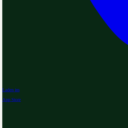
Laden im
App Store