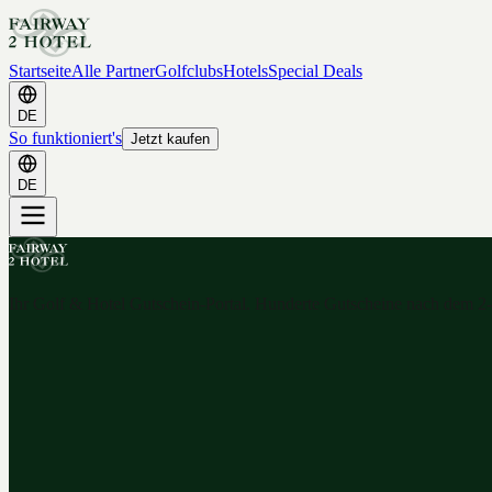
Startseite
Alle Partner
Golfclubs
Hotels
Special Deals
DE
So funktioniert's
Jetzt kaufen
DE
Ihr Golf & Hotel Gutschein-Portal. Hunderte Gutscheine nach dem 2-f