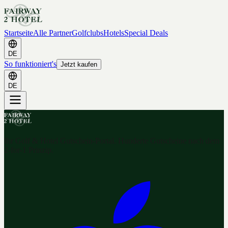
Startseite
Alle Partner
Golfclubs
Hotels
Special Deals
DE
So funktioniert's
Jetzt kaufen
DE
Ihr Golf & Hotel Gutschein-Portal. Hunderte Gutscheine nach dem
2-for-1 Prinzip.