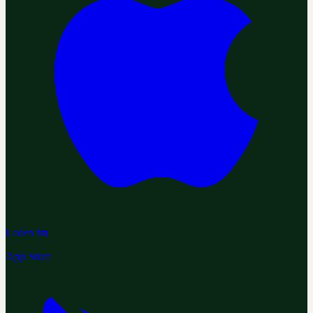
Laden im
App Store