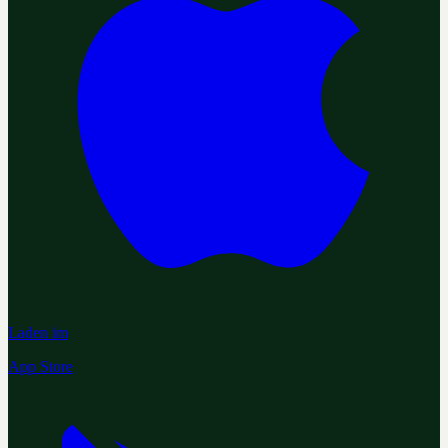
Laden im
App Store