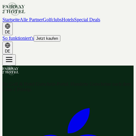
Startseite
Alle Partner
Golfclubs
Hotels
Special Deals
DE
So funktioniert's
Jetzt kaufen
DE
Ihr Golf & Hotel Gutschein-Portal. Hunderte Gutscheine nach dem
2-for-1 Prinzip.