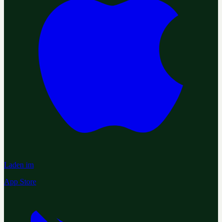
Laden im
App Store