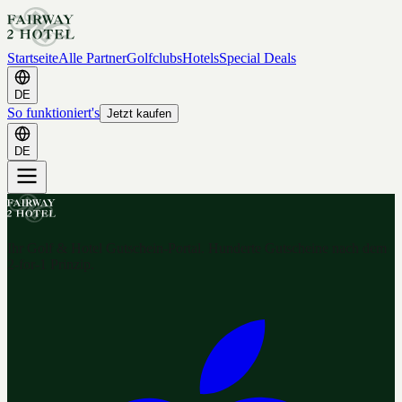
Startseite
Alle Partner
Golfclubs
Hotels
Special Deals
DE
So funktioniert's
Jetzt kaufen
DE
Ihr Golf & Hotel Gutschein-Portal. Hunderte Gutscheine nach dem
2-for-1 Prinzip.