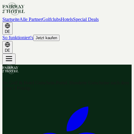
Startseite
Alle Partner
Golfclubs
Hotels
Special Deals
DE
So funktioniert's
Jetzt kaufen
DE
Ihr Golf & Hotel Gutschein-Portal. Hunderte Gutscheine nach dem
2-for-1 Prinzip.