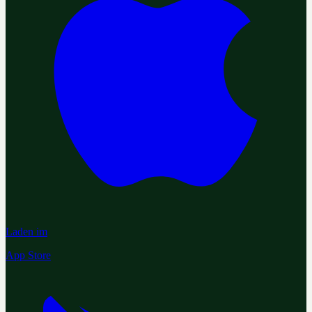
Laden im
App Store