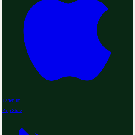
Laden im
App Store