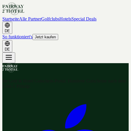
Startseite
Alle Partner
Golfclubs
Hotels
Special Deals
DE
So funktioniert's
Jetzt kaufen
DE
Ihr Golf & Hotel Gutschein-Portal. Hunderte Gutscheine nach dem
2-for-1 Prinzip.