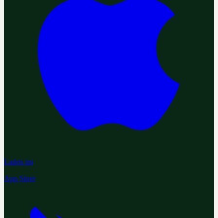
Laden im
App Store