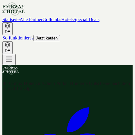
Startseite
Alle Partner
Golfclubs
Hotels
Special Deals
DE
So funktioniert's
Jetzt kaufen
DE
Ihr Golf & Hotel Gutschein-Portal. Hunderte Gutscheine nach dem
2-for-1 Prinzip.