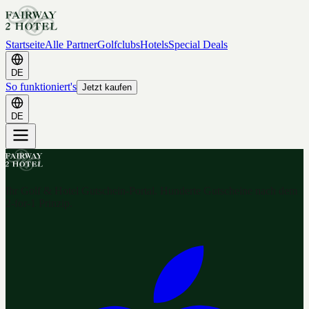
Startseite
Alle Partner
Golfclubs
Hotels
Special Deals
DE
So funktioniert's
Jetzt kaufen
DE
Ihr Golf & Hotel Gutschein-Portal. Hunderte Gutscheine nach dem
2-for-1 Prinzip.