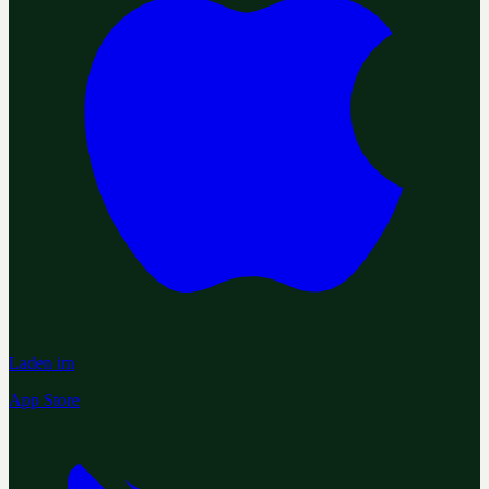
Laden im
App Store