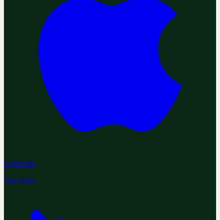
Laden im
App Store