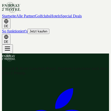
Startseite
Alle Partner
Golfclubs
Hotels
Special Deals
DE
So funktioniert's
Jetzt kaufen
DE
Ihr Golf & Hotel Gutschein-Portal. Hunderte Gutscheine nach dem
2-for-1 Prinzip.