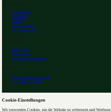
Entdecken
Alle Partner
Golfclubs
Hotels
Special Deals
So funktioniert's
Rechtliches
Impressum
Datenschutz
Einlösebestimmungen
Kontakt
office@fairway2hotel.at
+43 699 811 802 16
©
2026
Fairway 2 Hotel. Alle Rechte vorbehalten.
Cookie-Einstellungen
Wir verwenden Cookies, um die Website zu verbessern und Werbung z