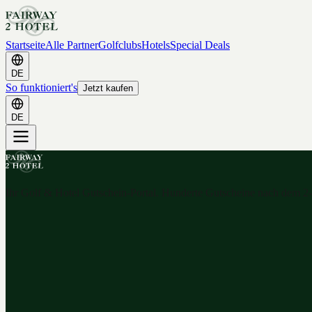
Startseite
Alle Partner
Golfclubs
Hotels
Special Deals
DE
So funktioniert's
Jetzt kaufen
DE
Ihr Golf & Hotel Gutschein-Portal. Hunderte Gutscheine nach dem 2-f