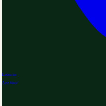
Laden im
App Store