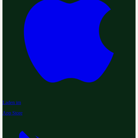
Laden im
App Store