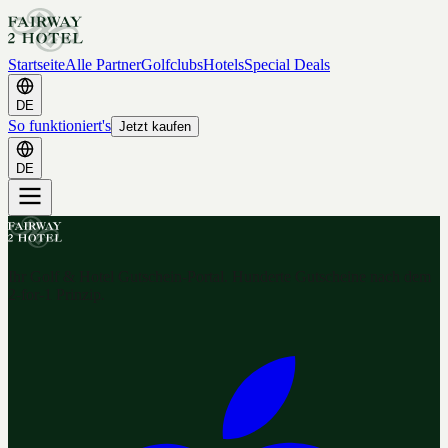
Startseite
Alle Partner
Golfclubs
Hotels
Special Deals
DE
So funktioniert's
Jetzt kaufen
DE
Ihr Golf & Hotel Gutschein-Portal. Hunderte Gutscheine nach dem
2-for-1 Prinzip.