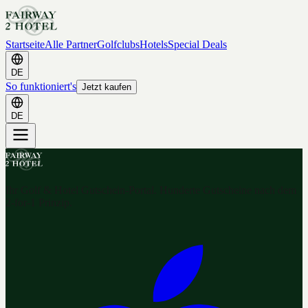
Startseite
Alle Partner
Golfclubs
Hotels
Special Deals
DE
So funktioniert's
Jetzt kaufen
DE
Ihr Golf & Hotel Gutschein-Portal. Hunderte Gutscheine nach dem
2-for-1 Prinzip.