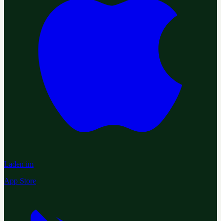
Laden im
App Store