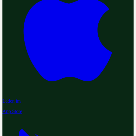
Laden im
App Store