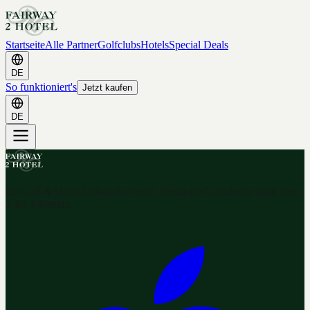
Startseite
Alle Partner
Golfclubs
Hotels
Special Deals
DE
So funktioniert's
Jetzt kaufen
DE
Ihr Golf & Hotel Gutschein-Portal. Hunderte Gutscheine nach dem
2-for-1 Prinzip.