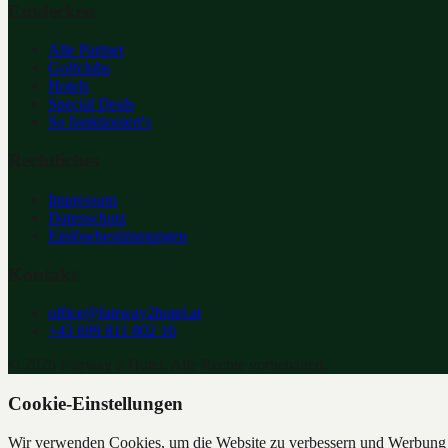
Entdecken
Alle Partner
Golfclubs
Hotels
Special Deals
So funktioniert's
Rechtliches
Impressum
Datenschutz
Einlösebestimmungen
Kontakt
office@fairway2hotel.at
+43 699 811 802 16
©
2026
Fairway 2 Hotel. Alle Rechte vorbehalten.
Cookie-Einstellungen
Wir verwenden Cookies, um die Website zu verbessern und Werbung z