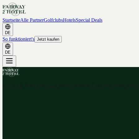
Startseite
Alle Partner
Golfclubs
Hotels
Special Deals
DE
So funktioniert's
Jetzt kaufen
DE
Ihr Golf & Hotel Gutschein-Portal. Hunderte Gutscheine nach dem 2-f