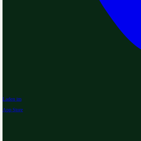
Laden im
App Store