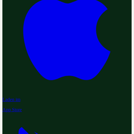
Laden im
App Store