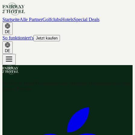
Startseite
Alle Partner
Golfclubs
Hotels
Special Deals
DE
So funktioniert's
Jetzt kaufen
DE
Ihr Golf & Hotel Gutschein-Portal. Hunderte Gutscheine nach dem
2-for-1 Prinzip.