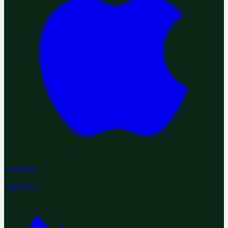
Laden im
App Store