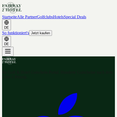
Startseite
Alle Partner
Golfclubs
Hotels
Special Deals
DE
So funktioniert's
Jetzt kaufen
DE
Ihr Golf & Hotel Gutschein-Portal. Hunderte Gutscheine nach dem
2-for-1 Prinzip.