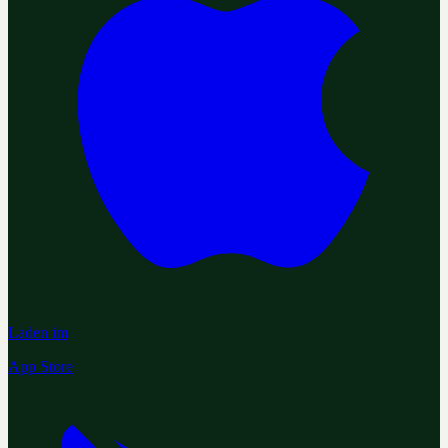
Laden im
App Store