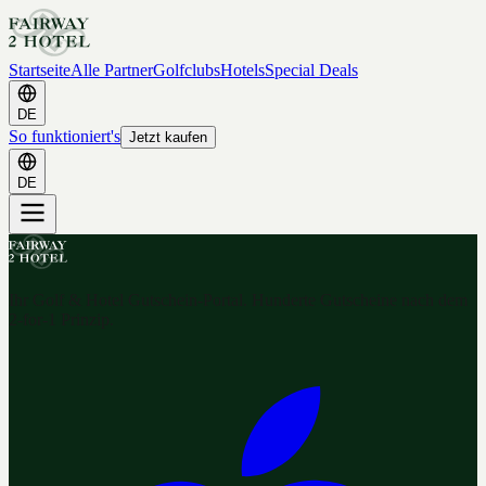
Startseite
Alle Partner
Golfclubs
Hotels
Special Deals
DE
So funktioniert's
Jetzt kaufen
DE
Ihr Golf & Hotel Gutschein-Portal. Hunderte Gutscheine nach dem
2-for-1 Prinzip.