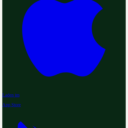
Laden im
App Store