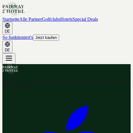
Startseite
Alle Partner
Golfclubs
Hotels
Special Deals
DE
So funktioniert's
Jetzt kaufen
DE
Ihr Golf & Hotel Gutschein-Portal. Hunderte Gutscheine nach dem
2-for-1 Prinzip.