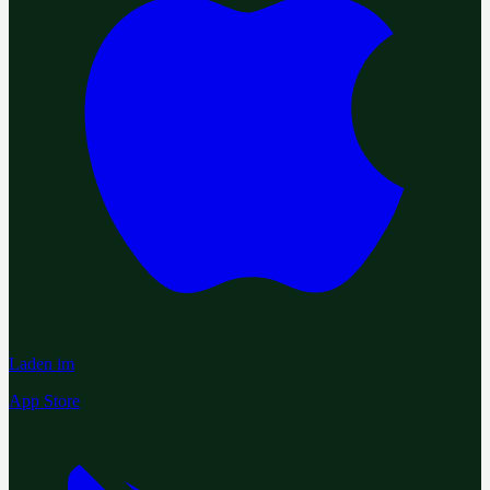
Laden im
App Store