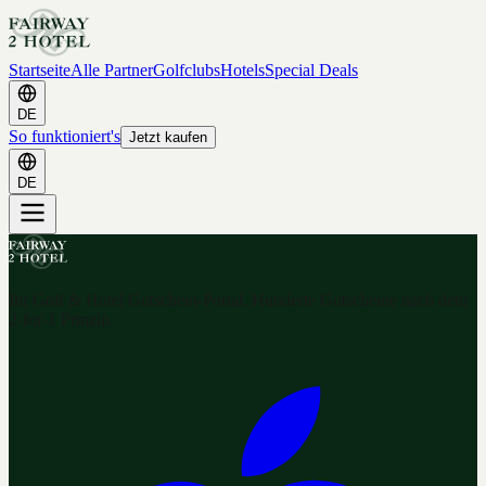
Startseite
Alle Partner
Golfclubs
Hotels
Special Deals
DE
So funktioniert's
Jetzt kaufen
DE
Ihr Golf & Hotel Gutschein-Portal. Hunderte Gutscheine nach dem
2-for-1 Prinzip.