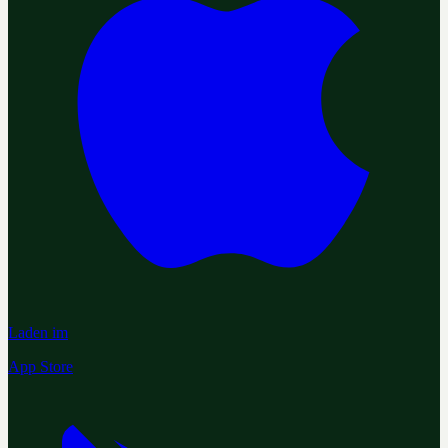
Laden im
App Store