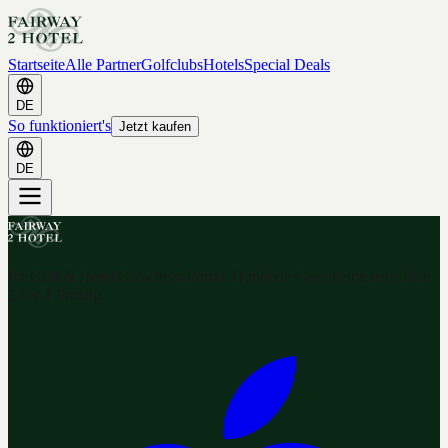
Startseite
Alle Partner
Golfclubs
Hotels
Special Deals
DE
So funktioniert's
Jetzt kaufen
DE
Ihr Golf & Hotel Gutschein-Portal. Hunderte Gutscheine nach dem
2-for-1 Prinzip.