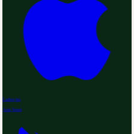
Laden im
App Store