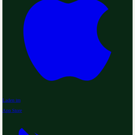
Laden im
App Store