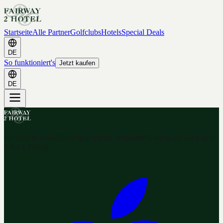
Startseite
Alle Partner
Golfclubs
Hotels
Special Deals
DE
So funktioniert's
Jetzt kaufen
DE
Ihr Golf & Hotel Gutschein-Portal. Hunderte Gutscheine nach dem
2-for-1 Prinzip.