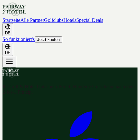
Startseite
Alle Partner
Golfclubs
Hotels
Special Deals
DE
So funktioniert's
Jetzt kaufen
DE
Ihr Golf & Hotel Gutschein-Portal. Hunderte Gutscheine nach dem
2-for-1 Prinzip.