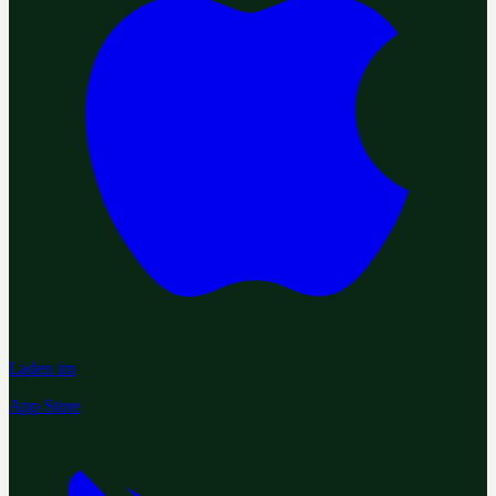
Laden im
App Store