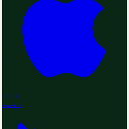
Laden im
App Store