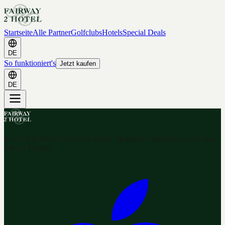
Startseite
Alle Partner
Golfclubs
Hotels
Special Deals
DE
So funktioniert's
Jetzt kaufen
DE
Ihr Golf & Hotel Gutschein-Portal. Hunderte Gutscheine nach dem
2-for-1 Prinzip.