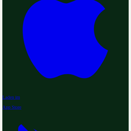
Laden im
App Store