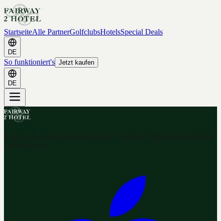
Startseite
Alle Partner
Golfclubs
Hotels
Special Deals
DE
So funktioniert's
Jetzt kaufen
DE
Ihr Golf & Hotel Gutschein-Portal. Hunderte Gutscheine nach dem
2-for-1 Prinzip.